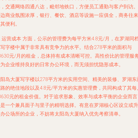
熟，交通网络四通八达，毗邻地铁口，方便员工通勤与客户到访
周边商业氛围浓厚，银行、餐饮、酒店等设施一应俱全，商务往
极其便利。
在
运营成本
方面，公示的管理费为每平方米4.8元/月，在罗湖同
次写字楼中属于非常具有竞争力的水平。结合278平米的面积与
3630元/月的租金，总体持有成本清晰可控。高性价比的管理服
能为企业维持良好的日常办公环境，而无须担忧隐形成本。
太阳岛大厦写字楼以278平方米的实用空间、精美的装修、罗湖东
路的绝佳地段以及4.8元/平方米的实惠管理费，共同构成了其每
3630元的租金价值。对于追求形象、效率与成本平衡的企业而言
这是一个兼具面子与里子的精明选择。有意在罗湖核心区设立或
级办公场所的企业，不妨将太阳岛大厦纳入优先考察清单。