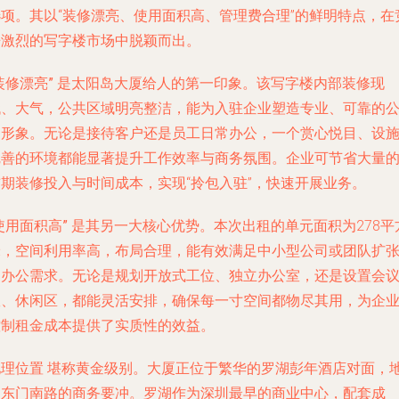
选项。其以“装修漂亮、使用面积高、管理费合理”的鲜明特点，在
争激烈的写字楼市场中脱颖而出。
装修漂亮”
是太阳岛大厦给人的第一印象。该写字楼内部装修现
代、大气，公共区域明亮整洁，能为入驻企业塑造专业、可靠的
司形象。无论是接待客户还是员工日常办公，一个赏心悦目、设
完善的环境都能显著提升工作效率与商务氛围。企业可节省大量
前期装修投入与时间成本，实现“拎包入驻”，快速开展业务。
使用面积高”
是其另一大核心优势。本次出租的单元面积为278平
米，空间利用率高，布局合理，能有效满足中小型公司或团队扩
的办公需求。无论是规划开放式工位、独立办公室，还是设置会
室、休闲区，都能灵活安排，确保每一寸空间都物尽其用，为企
控制租金成本提供了实质性的效益。
地理位置
堪称黄金级别。大厦正位于繁华的罗湖彭年酒店对面，
处东门南路的商务要冲。罗湖作为深圳最早的商业中心，配套成