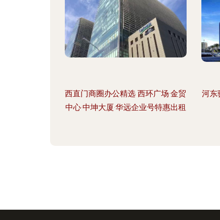
西直门商圈办公精选 西环广场·金贸
河东
中心·中坤大厦·华远企业号特惠出租