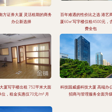
南方证券大厦 灵活租期的商务
百年难遇的性价比之选 港艺
办公新选择
厦60㎡写字楼仅租4500元，
费全包
大厦写字楼出租 752平米大面
科技园威盛科技大厦 高端办
单位，租金实惠仅70元/m²·月
招商与管理服务全面升