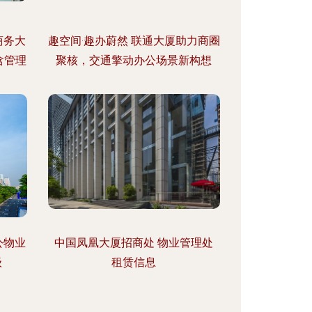
商务大
趣空间·趣办蔚然 联通大厦助力商圈
含管理
聚核，交通擎动办公场景新构想
公物业
中国凤凰大厦招商处 物业管理处
级
租赁信息