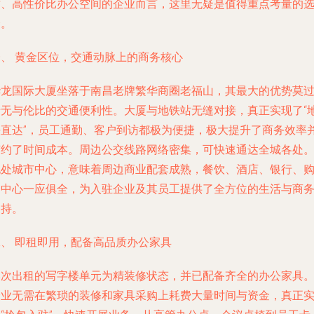
质、高性价比办公空间的企业而言，这里无疑是值得重点考量的
择。
一、 黄金区位，交通动脉上的商务核心
华龙国际大厦坐落于南昌老牌繁华商圈老福山，其最大的优势莫
于无与伦比的交通便利性。大厦与地铁站无缝对接，真正实现了“
铁直达”，员工通勤、客户到访都极为便捷，极大提升了商务效率
节约了时间成本。周边公交线路网络密集，可快速通达全城各处
地处城市中心，意味着周边商业配套成熟，餐饮、酒店、银行、
物中心一应俱全，为入驻企业及其员工提供了全方位的生活与商
支持。
二、 即租即用，配备高品质办公家具
本次出租的写字楼单元为精装修状态，并已配备齐全的办公家具
企业无需在繁琐的装修和家具采购上耗费大量时间与资金，真正