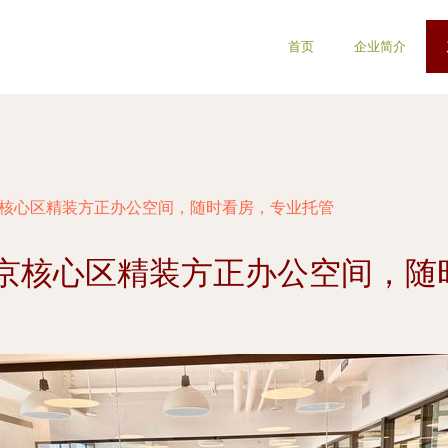
首页
企业简介
京核心区精装方正办公空间，随时看房，专业托管
望京核心区精装方正办公空间，随