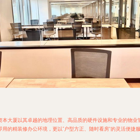
资本大厦以其卓越的地理位置、高品质的硬件设施和专业的物业
即用的精装修办公环境，更以“户型方正、随时看房”的灵活便捷