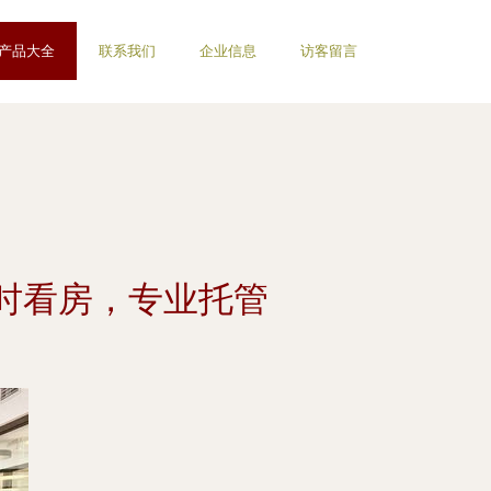
产品大全
联系我们
企业信息
访客留言
时看房，专业托管