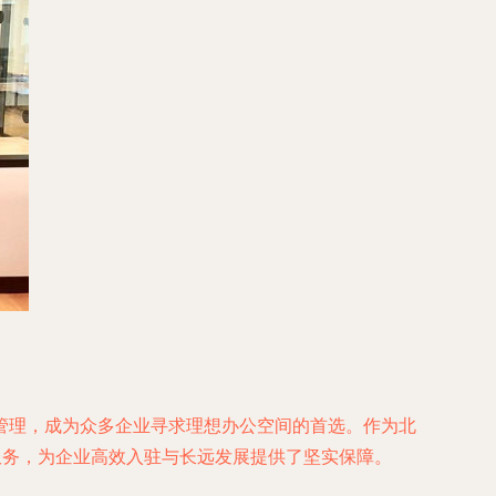
管理，成为众多企业寻求理想办公空间的首选。作为北
服务，为企业高效入驻与长远发展提供了坚实保障。