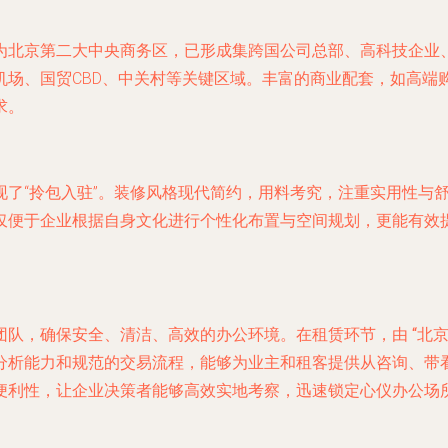
为北京第二大中央商务区，已形成集跨国公司总部、高科技企业
机场、国贸CBD、中关村等关键区域。丰富的商业配套，如高端
求。
现了“拎包入驻”。装修风格现代简约，用料考究，注重实用性与
仅便于企业根据自身文化进行个性化布置与空间规划，更能有效
团队，确保安全、清洁、高效的办公环境。在租赁环节，由
“北
分析能力和规范的交易流程，能够为业主和租客提供从咨询、带看
便利性，让企业决策者能够高效实地考察，迅速锁定心仪办公场