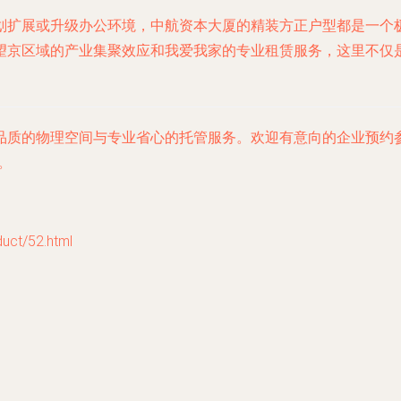
划扩展或升级办公环境，中航资本大厦的精装方正户型都是一个
望京区域的产业集聚效应和我爱我家的专业租赁服务，这里不仅
品质的物理空间与专业省心的托管服务。欢迎有意向的企业预约
。
t/52.html