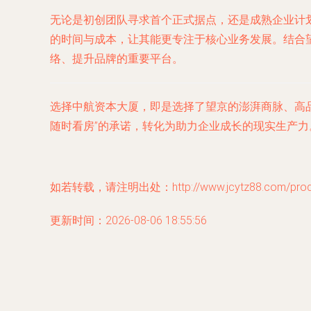
无论是初创团队寻求首个正式据点，还是成熟企业计
的时间与成本，让其能更专注于核心业务发展。结合
络、提升品牌的重要平台。
选择中航资本大厦，即是选择了望京的澎湃商脉、高
随时看房”的承诺，转化为助力企业成长的现实生产力
如若转载，请注明出处：http://www.jcytz88.com/produc
更新时间：2026-08-06 18:55:56