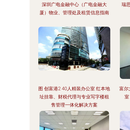
深圳广电金融中心（广电金融大
瑞
厦）物业、管理处及租赁信息指南
图 创富港2 40人精装办公室 红本地
富尔
址挂靠、财税代理与专业写字楼租
室
售管理一体化解决方案